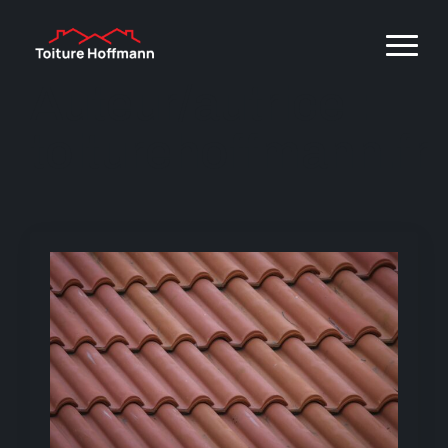
Auteur/autrice :
toiturehoffmann.fr