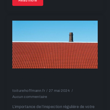
Read more
Comment détecter les signes de
dommages sur votre toiture
toiturehoffmann.fr
27 mai 2024
Aucun commentaire
L’importance de l’inspection régulière de votre